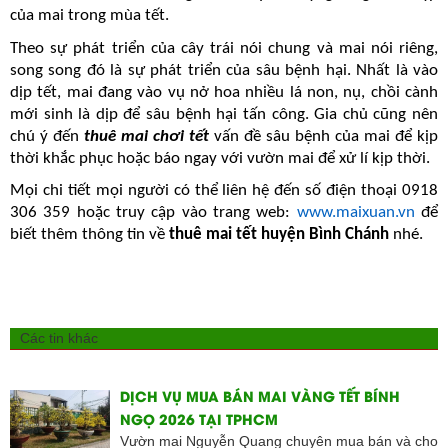
của mai trong mùa tết.
Theo sự phát triển của cây trái nói chung và mai nói riêng,
song song đó là sự phát triển của sâu bệnh hại. Nhất là vào
dịp tết, mai đang vào vụ nở hoa nhiều lá non, nụ, chồi cành
mới sinh là dịp để sâu bệnh hại tấn công. Gia chủ cũng nên
chú ý đến
thuê mai chơi tết
vấn đề sâu bệnh của mai để kịp
thời khắc phục hoặc báo ngay với vườn mai để xử lí kịp thời.
Mọi chi tiết mọi người có thể liên hệ đến số điện thoại 0918
306 359 hoặc truy cập vào trang web:
www.maixuan.vn
để
biết thêm thông tin về
thuê mai tết huyện Bình Chánh
nhé.
Các tin khác
DỊCH VỤ MUA BÁN MAI VÀNG TẾT BÍNH
NGỌ 2026 TẠI TPHCM
Vườn mai Nguyễn Quang chuyên mua bán và cho