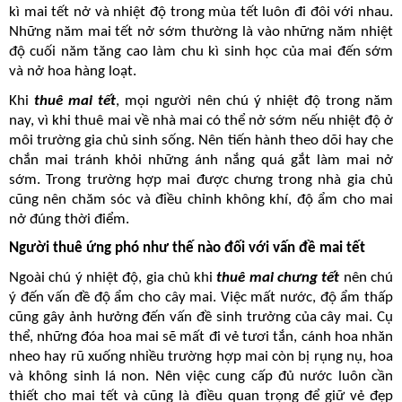
kì mai tết nở và nhiệt độ trong mùa tết luôn đi đôi với nhau.
Những năm mai tết nở sớm thường là vào những năm nhiệt
độ cuối năm tăng cao làm chu kì sinh học của mai đến sớm
và nở hoa hàng loạt.
Khi
thuê mai tết
, mọi người nên chú ý nhiệt độ trong năm
nay, vì khi thuê mai về nhà mai có thể nở sớm nếu nhiệt độ ở
môi trường gia chủ sinh sống. Nên tiến hành theo dõi hay che
chắn mai tránh khỏi những ánh nắng quá gắt làm mai nở
sớm. Trong trường hợp mai được chưng trong nhà gia chủ
cũng nên chăm sóc và điều chỉnh không khí, độ ẩm cho mai
nở đúng thời điểm.
Người thuê ứng phó như thế nào đối với vấn đề mai tết
Ngoài chú ý nhiệt độ, gia chủ khi
thuê mai chưng tết
nên chú
ý đến vấn đề độ ẩm cho cây mai. Việc mất nước, độ ẩm thấp
cũng gây ảnh hưởng đến vấn đề sinh trưởng của cây mai. Cụ
thể, những đóa hoa mai sẽ mất đi vẻ tươi tắn, cánh hoa nhăn
nheo hay rũ xuống nhiều trường hợp mai còn bị rụng nụ, hoa
và không sinh lá non. Nên việc cung cấp đủ nước luôn cần
thiết cho mai tết và cũng là điều quan trọng để giữ vẻ đẹp