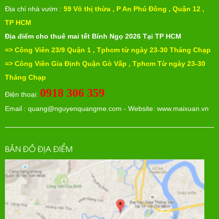
Địa chỉ nhà vườn :
59 Võ thị thừa , P An Phú Đông , Quận 12 ,
TP HCM
Địa điểm cho thuê mai tết Bính Ngọ 2026
Tại TP HCM
=> Công Viên 23/9 Quận 1 , Tphcm từ ngày 23-30 Tháng Chạp
=>
Công Viên Gia Định Quận Gò Vấp , Tphcm Từ ngày
23-30
Tháng Chạp
0918 306 359
Điện thoại:
Email :
quang@nguyenquangme.com
- Website: www.maixuan.vn
BẢN ĐỒ ĐỊA ĐIỂM