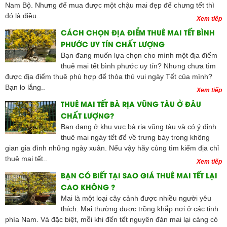
Nam Bộ. Nhưng để mua được một chậu mai đẹp để chưng tết thì
đó là điều..
Xem tiếp
CÁCH CHỌN ĐỊA ĐIỂM THUÊ MAI TẾT BÌNH
PHƯỚC UY TÍN CHẤT LƯỢNG
Bạn đang muốn lựa chọn cho mình một địa điểm
thuê mai tết bình phước uy tín? Nhưng chưa tìm
được địa điểm thuê phù hợp để thỏa thú vui ngày Tết của mình?
Bạn lo lắng..
Xem tiếp
THUÊ MAI TẾT BÀ RỊA VŨNG TÀU Ở ĐÂU
CHẤT LƯỢNG?
Bạn đang ở khu vực bà rịa vũng tàu và có ý định
thuê mai ngày tết để về trưng bày trong không
gian gia đình những ngày xuân. Nếu vậy hãy cùng tìm kiếm địa chỉ
thuê mai tết..
Xem tiếp
BẠN CÓ BIẾT TẠI SAO GIÁ THUÊ MAI TẾT LẠI
CAO KHÔNG ?
Mai là một loại cây cảnh được nhiều người yêu
thích. Mai thường được trồng khắp nơi ở các tỉnh
phía Nam. Và đặc biệt, mỗi khi đến tết nguyên đán mai lại càng có