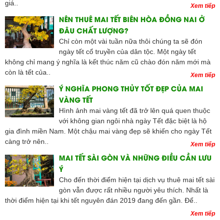
giá..
Xem tiếp
NÊN THUÊ MAI TẾT BIÊN HÒA ĐỒNG NAI Ở
ĐÂU CHẤT LƯỢNG?
Chỉ còn một vài tuần nữa thôi chúng ta sẽ đón
ngày tết cổ truyền của dân tộc. Một ngày tết
không chỉ mang ý nghĩa là kết thúc năm cũ chào đón năm mới mà
còn là tết của..
Xem tiếp
Ý NGHĨA PHONG THỦY TỐT ĐẸP CỦA MAI
VÀNG TẾT
Hình ảnh mai vàng tết đã trở lên quá quen thuộc
với không gian ngôi nhà ngày Tết đặc biệt là hộ
gia đình miền Nam. Một chậu mai vàng đẹp sẽ khiến cho ngày Tết
càng trở nên..
Xem tiếp
MAI TẾT SÀI GÒN VÀ NHỮNG ĐIỀU CẦN LƯU
Ý
Cho đến thời điểm hiện tại dịch vụ thuê mai tết sài
gòn vẫn được rất nhiều người yêu thích. Nhất là
thời điểm hiện tại khi tết nguyên đán 2019 đang đến gần. Để..
Xem tiếp