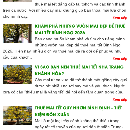
thuê mai tết đẳng cấp tại tphcm và các tỉnh thành
trên cả nước. Với nhiều cây mai khủng giúp bạn thoải mải lựa chọn
cho mình cây..
Xem tiếp
KHÁM PHÁ NHỮNG VƯỜN MAI ĐẸP ĐỂ THUÊ
MAI TẾT BÍNH NGỌ 2026
Bạn đang muốn khám phá và tìm cho riêng mình
những vườn mai đẹp để thuê mai tết Bính Ngọ
2026. Hiện nay, nhiều dịch vụ thuê mai đã ra đời để phục vụ nhu
cầu của khách..
Xem tiếp
VÌ SAO BẠN NÊN THUÊ MAI TẾT NHA TRANG
KHÁNH HÒA?
Cây mai từ xa xưa đã trở thành một giống cây quý
được rất nhiều người say mê và yêu thích. Người
xưa có câu “thiếu mai là vắng tết” để nói đến tầm quan trọng của..
Xem tiếp
THUÊ MAI TẾT QUY NHƠN BÌNH ĐỊNH – TIẾT
KIỆM ĐÓN XUÂN
Mai là một loại cây cảnh không thể thiếu trong
ngày tết cổ truyền của người dân ở miền Trung-