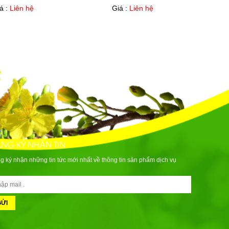
á :
Liên hệ
Giá :
Liên hệ
NG KÝ NHẬN TIN
g ký nhận những tin tức mới nhất về thông tin sản phẩm dịch vụ
GỬI