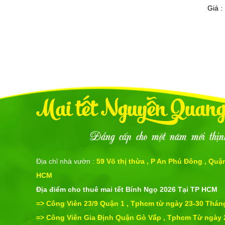
Giá :
Mai tết Nguyễn Quan
Đẳng cấp cho một năm mới thịn
Địa chỉ nhà vườn :
59 Võ thị thừa , P An Phú Đông , Quận
HCM
Địa điểm cho thuê mai tết Bính Ngọ 2026
Tại TP HCM
=> Công Viên 23/9 Quận 1 , Tphcm từ ngày 23-30 Thá
=>
Công Viên Gia Định Quận Gò Vấp , Tphcm Từ ngày