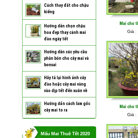
Cách thay đất cho chậu
kiểng
Mai cho t
Hướng dẫn chọn chậu
Giá :
hoa đẹp thay cành mai
đào ngày tết
Hướng dẫn các yêu cầu
phân bón cho cây mai và
bonsai
Hãy tả lại hình ảnh cây
đào hoặc cây mai vàng
vào dịp tết đến xuân về
Hướng dẩn cách làm gốc
Mai cho t
cây mai to ra
Giá :
Mẩu Mai Thuê Tết 2020