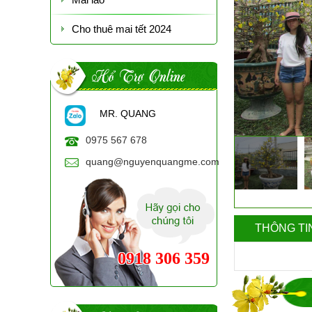
Cho thuê mai tết 2024
Hổ Trợ Online
MR. QUANG
0975 567 678
quang@nguyenquangme.com
THÔNG TI
0918 306 359