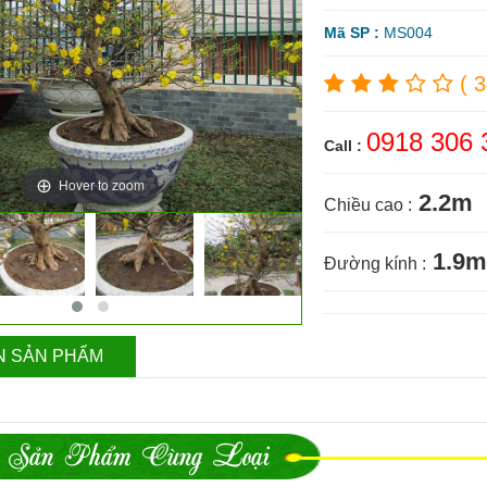
Mã SP :
MS004
( 
0918 306 
Call :
Hover to zoom
2.2m
Chiều cao :
1.9m
Đường kính :
N SẢN PHẨM
Sản Phẩm Cùng Loại