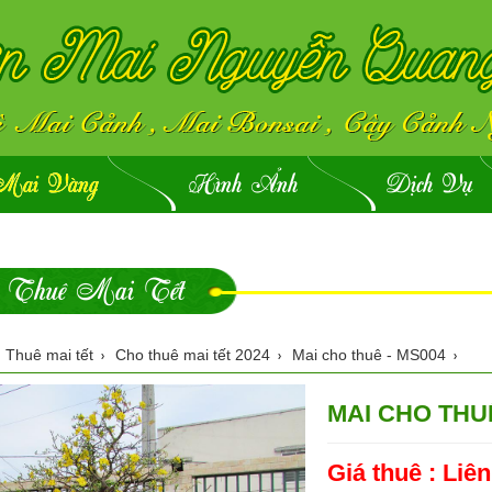
Mai Vàng
Hình Ảnh
Dịch Vụ
Thuê Mai Tết
Thuê mai tết
Cho thuê mai tết 2024
Mai cho thuê - MS004
MAI CHO THUÊ
Giá thuê :
Liên