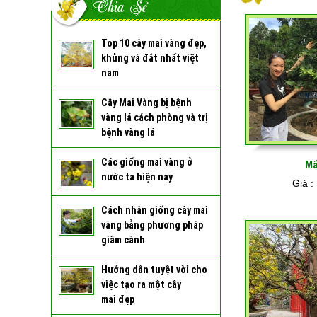
Chia Sẻ
Top 10 cây mai vàng đẹp,
khủng và đắt nhất việt
nam
Cây Mai Vàng bị bệnh
vàng lá cách phòng và trị
bệnh vàng lá
Các giống mai vàng ở
Mẩ
nước ta hiện nay
Giá :
Cách nhân giống cây mai
vàng bằng phương pháp
giâm cành
Hướng dẫn tuyệt vời cho
việc tạo ra một cây
mai đẹp