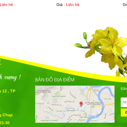
Liên hệ
Giá :
Liên hệ
Gi
g
h vượng !
BẢN ĐỒ ĐỊA ĐIỂM
ĐĂ
Đăn
 12 , TP
ng Chạp
23-30