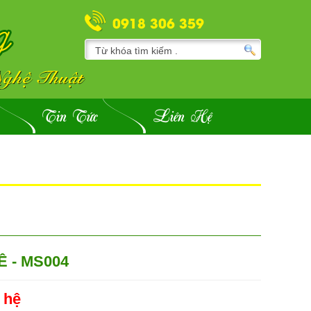
0918 306 359
Tin Tức
Liên Hệ
 - MS004
 hệ