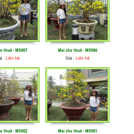
o thuê - MS007
Mai cho thuê - MS006
á :
Liên hệ
Giá :
Liên hệ
o thuê - MS002
Mai cho thuê - MS001