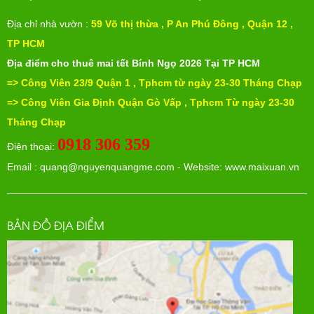
Địa chỉ nhà vườn :
59 Võ thị thừa , P An Phú Đông , Quận 12 ,
TP HCM
Địa điểm cho thuê mai tết Bính Ngọ 2026
Tại TP HCM
=> Công Viên 23/9 Quận 1 , Tphcm từ ngày 23-30 Tháng Chạp
=>
Công Viên Gia Định Quận Gò Vấp , Tphcm Từ ngày
23-30
Tháng Chạp
0918 306 359
Điện thoại:
Email :
quang@nguyenquangme.com
- Website: www.maixuan.vn
BẢN ĐỒ ĐỊA ĐIỂM