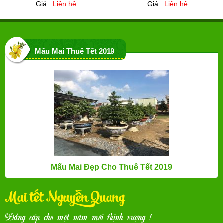
Giá :
Liên hệ
Giá :
Liên hệ
Mẩu Mai Thuê Tết 2019
Mẩu Mai Đẹp Cho Thuê Tết 2019
Mai tết Nguyễn Quang
Đẳng cấp cho một năm mới thịnh vượng !