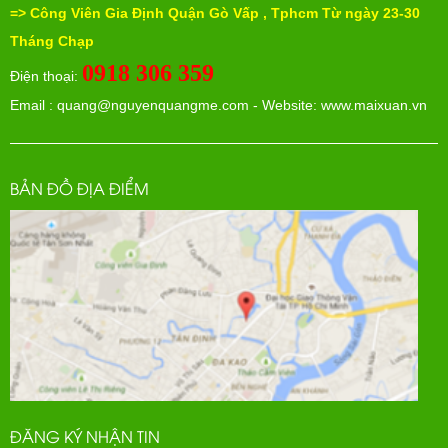
=>
Công Viên Gia Định Quận Gò Vấp , Tphcm Từ ngày
23-30
Tháng Chạp
0918 306 359
Điện thoại:
Email :
quang@nguyenquangme.com
- Website: www.maixuan.vn
BẢN ĐỒ ĐỊA ĐIỂM
ĐĂNG KÝ NHẬN TIN