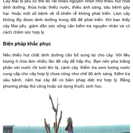
Cây Mai bị yếu có thể do rất nhiều nguyên nhân như thiếu hụt chất
dinh dưỡng, thừa hoặc thiếu nước, thiếu ánh sáng, sâu bệnh gây
hại. Hoặc một số bệnh về rễ khiến rễ không phát triển. Làm cây
không lấy được dinh dưỡng trong đất để phát triển. Khi bạn thấy
cây Mai yếu, giảm dần sức sống cần kiểm tra nguyên nhân và có
cách chăm sóc hợp lý.
Biện pháp khắc phục
Nếu thiếu hụt chất dinh dưỡng cần bổ sung lại cho cây. Với liều
lượng ít chia làm nhiều lần để cây dễ hấp thụ. Bạn nên pha loãng
phân với nước rồi tưới lên lá, cành cây. Kiểm tra xem lượng nước
cung cấp cho cây hợp lý chưa cũng như chế độ ánh sáng. Kiểm tra
sâu bệnh, nấm hại cây để có biện pháp diệt trừ hợp lý. Bằng
phương pháp thủ công hoặc sử dụng thuốc sinh học.