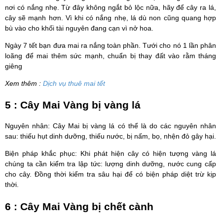
nơi có nắng nhẹ. Từ đây không ngắt bỏ lộc nữa, hãy để cây ra lá,
cây sẽ mạnh hơn. Vì khi có nắng nhẹ, lá dù non cũng quang hợp
bù vào cho khối tài nguyên đang cạn vì nở hoa.
Ngày 7 tết bạn đưa mai ra nắng toàn phần. Tưới cho nó 1 lần phân
loãng để mai thêm sức mạnh, chuẩn bị thay đất vào rằm tháng
giêng
Xem thêm :
Dịch vụ thuê mai tết
5 : Cây Mai Vàng bị vàng lá
Nguyên nhân: Cây Mai bị vàng lá có thể là do các nguyên nhân
sau: thiếu hụt dinh dưỡng, thiếu nước, bị nấm, bọ, nhện đỏ gây hại.
Biện pháp khắc phục: Khi phát hiện cây có hiện tượng vàng lá
chúng ta cần kiểm tra lập tức: lượng dinh dưỡng, nước cung cấp
cho cây. Đồng thời kiểm tra sâu hại để có biện pháp diệt trừ kịp
thời.
6 : Cây Mai Vàng bị chết cành