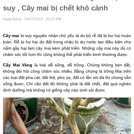
suy , Cây mai bị chết khô cành
Ngày Đăng : 09/07/2019 - 10:23 PM
Cây mai
bị suy nguyên nhân chủ yếu là do bộ rễ đã bị hư hại hoàn
toàn. Rễ bị hư hại do đất trong chậu bị dư nước tạo điều kiện cho
nấm gây hại làm cây mai kém phát triển. Những cây mai này dù có
chăm sóc tốt hơn thì cũng không thể phát triển bình thường được.
Cây Mai Vàng
là loài dễ sống, dễ trồng. Chúng không kén đất,
không đòi hỏi công chăm sóc nhiều. Bằng chứng là trồng Mai trên
các loại đất pha cát, đất thịt, phù sa, đất có lẫn sỏi đá thì chúng vẫn
sống được. Chỉ cần đất đó không phải là đất chết, đất quá nghèo
dinh dưỡng mà không có giống cây nào sinh sôi được.