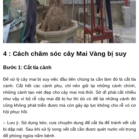
4 : Cách chăm sóc cây Mai Vàng bị suy
Bước 1:
Cắt tỉa cành
Để xử lý cây mai bị suy việc đầu tiên chúng ta cần làm đó là cắt tỉa
cành. Cắt hết các cành phụ, chỉ nên giữ lại những cành chính,
những cành tạo nét đẹp cho cây mai mà thôi. Sở dĩ phải cắt nhiều
như vậy vì bộ rễ cây mai đã bị hư thì dù có để lại những cành đó
cũng không phát triển được mà còn gây áp lực không cho rễ có cơ
hội phục hồi.
– Lưu ý: Sử dụng kéo, cưa chuyên dụng để cắt tỉa để tránh vết cắt
bị dập nát. Sau khi xử lý xong vết cắt cần được quét nước vôi trong
để phòng ngừa nấm bệnh.