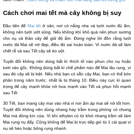
Cách chơi mai tết mà cây không bị suy
Đầu tiên để
Mai tết
ở sân, nơi có nắng nhẹ và tưới nước đủ ẩm,
không nên tưới ướt sũng. Nếu không khí khô quá nên phun sương
cho nụ và thân cây để giữ độ ẩm. Đừng nghe lời đồn rằng tưới
nước đá Mai sẽ nở đẹp, điều đó sai hoàn toàn. Vì nước đá sẽ làm
chết rễ và sau Tết cây sẽ èo uột.
Tuyệt đối không nên dùng bất kì thích tố nào phun cho nụ hoặc
tưới vào gốc. Không dùng bất kì chế phẩm nào để Mai lâu rụng, vì
sau đó cây sẽ bị kiệt. Nếu nhà bạn có sẵn cây Mai, bạn có thể bón
phân trong năm trước, nhất là từ tháng 10. Điều này cực kì quan
trọng để cây mạnh khỏe nở hoa mạnh vào Tết và phục hồi mạnh
sau Tết .
30 Tết, bạn mang cây mai vào nhà vì nơi ấm áp mai sẽ nở tốt hơn.
Tuyệt đối không nên dùng nhang hay trầm trong phòng có chưng
Mai mà đóng kín cửa. Vì khí ethylen có từ khói nhang trầm sẽ làm
Mai rụng nụ đấy. Cũng không để Mai bị trực tiếp gió từ 1 cái quạt vì
nụ sẽ héo hoặc bông rụng nhanh.