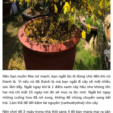
Nếu bạn muốn Mai nở mạnh, bạn ngắt lộc đi đừng chờ đến khi nó
thành lá. Vì nếu nó đã thành lá mà bạn ngắt đi cây sẽ mất nhiều
sức lắm đấy. Ngắt ngay khi là 1 điểm xanh cây hầu như không tổn
hại mà chỉ mất 15 ngày nơi đó sẽ mọc ra lộc mới. Ngắt bỏ ngay
những cuống hoa đã nở xong, không để chúng chuyển sang kết
trái. Làm thế để tiết kiệm tài nguyên (carbuahydrat) cho cây.
Nên chơi tết 3 ngày trong nhà thôi sang 4 tết bạn mang mai ra sân