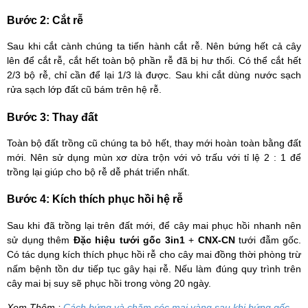
Bước 2:
Cắt rễ
Sau khi cắt cành chúng ta tiến hành cắt rễ. Nên bứng hết cả cây
lên để cắt rễ, cắt hết toàn bộ phần rễ đã bị hư thối. Có thể cắt hết
2/3 bộ rễ, chỉ cần để lại 1/3 là được. Sau khi cắt dùng nước sạch
rửa sạch lớp đất cũ bám trên hệ rễ.
Bước 3:
Thay đất
Toàn bộ đất trồng cũ chúng ta bỏ hết, thay mới hoàn toàn bằng đất
mới. Nên sử dụng mùn xơ dừa trộn với vỏ trấu với tỉ lệ 2 : 1 để
trồng lại giúp cho bộ rễ dễ phát triển nhất.
Bước 4:
Kích thích phục hồi hệ rễ
Sau khi đã trồng lại trên đất mới, để cây mai phục hồi nhanh nên
sử dụng thêm
Đặc hiệu tưới gốc 3in1
+
CNX-CN
tưới đẫm gốc.
Có tác dụng kích thích phục hồi rễ cho cây mai đồng thời phòng trừ
nấm bệnh tồn dư tiếp tục gây hại rễ. Nếu làm đúng quy trình trên
cây mai bị suy sẽ phục hồi trong vòng 20 ngày.
Xem Thêm :
Cách bứng và chăm sóc mai vàng sau khi bứng gốc