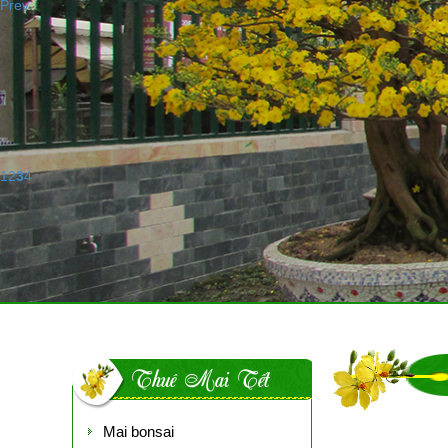
Prev
1
2
3
4
Thuê Mai Tết
Mai bonsai