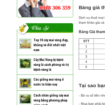
0918 306 359
Bảng giá t
Dịch vụ thuê mai
tham khảo giá cả 
Chia Sẻ
Bảng Giá tham
Top 10 cây mai vàng đẹp,
STT
khủng và đắt nhất việt
1
nam
2
3
Cây Mai Vàng bị bệnh
4
vàng lá cách phòng và trị
5
bệnh vàng lá
Các giống mai vàng ở
nước ta hiện nay
Tại sao bạ
Cách nhân giống cây mai
- Bỏ ra số tiền 
vàng bằng phương pháp
- Mua bạn phải b