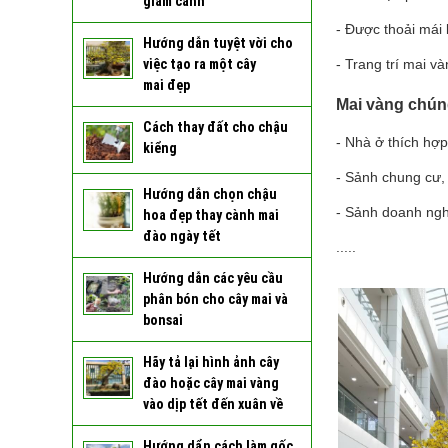
giâm cành
- Được thoải mái
Hướng dẫn tuyệt vời cho
việc tạo ra một cây
- Trang trí mai v
mai đẹp
Mai vàng chúng
Cách thay đất cho chậu
- Nhà ở thích hợp
kiểng
- Sảnh chung cư,
Hướng dẫn chọn chậu
- Sảnh doanh ngh
hoa đẹp thay cành mai
đào ngày tết
.....
Hướng dẫn các yêu cầu
phân bón cho cây mai và
bonsai
Hãy tả lại hình ảnh cây
đào hoặc cây mai vàng
vào dịp tết đến xuân về
Hướng dẩn cách làm gốc