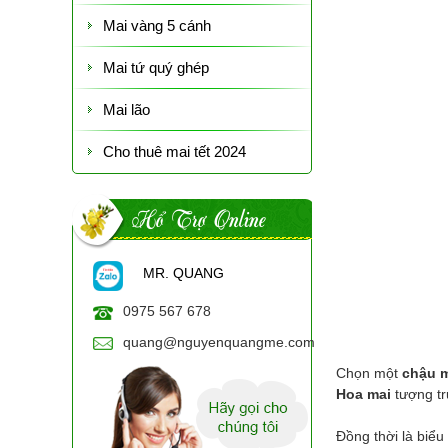
Mai vàng 5 cánh
Mai tứ quý ghép
Mai lão
Cho thuê mai tết 2024
Hổ Trợ Online
MR. QUANG
0975 567 678
quang@nguyenquangme.com
Chọn một
chậu m
Hoa mai
tượng tr
Đồng thời là biể